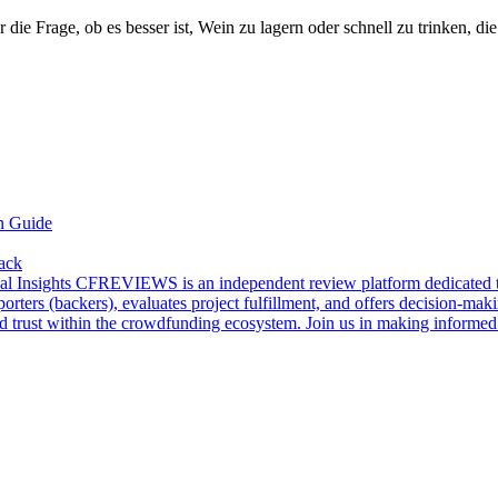
r die Frage, ob es besser ist, Wein zu lagern oder schnell zu trinken
n Guide
ack
 Insights CFREVIEWS is an independent review platform dedicated t
ters (backers), evaluates project fulfillment, and offers decision-maki
 trust within the crowdfunding ecosystem. Join us in making informed 