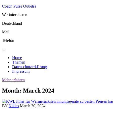
Skip
Coach Purse Outletss
to
Wir informieren
content
Deutschland
Mail
Telefon
Home
Themen
Datenschutzerklärung
Impressum
Mehr erfahren
Month:
March 2024
BY
Niklas
March 30, 2024