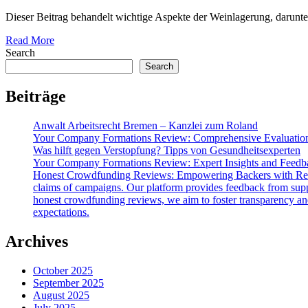
Dieser Beitrag behandelt wichtige Aspekte der Weinlagerung, darunte
Read More
Search
Search
Beiträge
Anwalt Arbeitsrecht Bremen – Kanzlei zum Roland
Your Company Formations Review: Comprehensive Evaluatio
Was hilft gegen Verstopfung? Tipps von Gesundheitsexperten
Your Company Formations Review: Expert Insights and Feedb
Honest Crowdfunding Reviews: Empowering Backers with Real
claims of campaigns. Our platform provides feedback from suppor
honest crowdfunding reviews, we aim to foster transparency and
expectations.
Archives
October 2025
September 2025
August 2025
July 2025