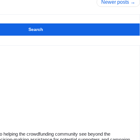
Newer posts
Search
o helping the crowdfunding community see beyond the
decision-making assistance for potential supporters and campaign