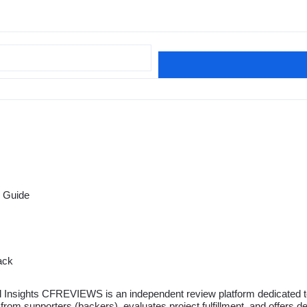
 Guide
ack
Insights CFREVIEWS is an independent review platform dedicated t
rom supporters (backers), evaluates project fulfillment, and offers 