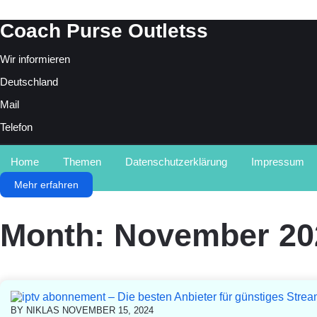
Skip
Coach Purse Outletss
to
content
Wir informieren
Deutschland
Mail
Telefon
Home
Themen
Datenschutzerklärung
Impressum
Mehr erfahren
Month:
November 20
BY
NIKLAS
NOVEMBER 15, 2024