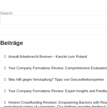
Posts
navigation
Search
Beiträge
Anwalt Arbeitsrecht Bremen – Kanzlei zum Roland
Your Company Formations Review: Comprehensive Evaluation
Was hilft gegen Verstopfung? Tipps von Gesundheitsexperten
Your Company Formations Review: Expert Insights and Feedb
Honest Crowdfunding Reviews: Empowering Backers with Real 
promotional claims of campaigns. Our platform provides feedback f