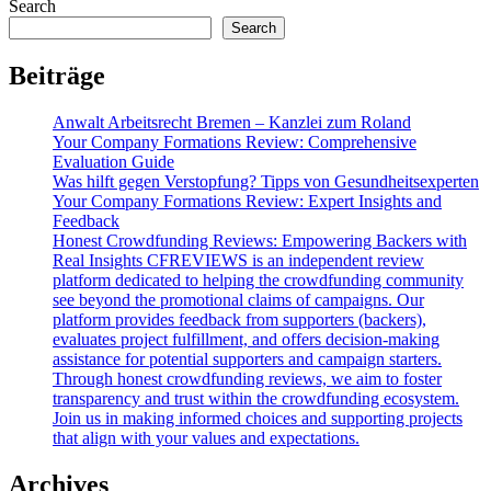
Search
Search
Beiträge
Anwalt Arbeitsrecht Bremen – Kanzlei zum Roland
Your Company Formations Review: Comprehensive
Evaluation Guide
Was hilft gegen Verstopfung? Tipps von Gesundheitsexperten
Your Company Formations Review: Expert Insights and
Feedback
Honest Crowdfunding Reviews: Empowering Backers with
Real Insights CFREVIEWS is an independent review
platform dedicated to helping the crowdfunding community
see beyond the promotional claims of campaigns. Our
platform provides feedback from supporters (backers),
evaluates project fulfillment, and offers decision-making
assistance for potential supporters and campaign starters.
Through honest crowdfunding reviews, we aim to foster
transparency and trust within the crowdfunding ecosystem.
Join us in making informed choices and supporting projects
that align with your values and expectations.
Archives