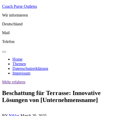
Skip
Coach Purse Outletss
to
Wir informieren
content
Deutschland
Mail
Telefon
Home
Themen
Datenschutzerklärung
Impressum
Mehr erfahren
Beschattung für Terrasse: Innovative
Lösungen von [Unternehmensname]
BY
Niklas
March 20, 2025