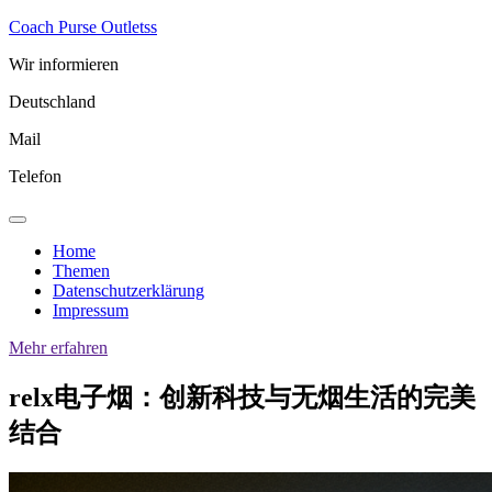
Skip
Coach Purse Outletss
to
Wir informieren
content
Deutschland
Mail
Telefon
Home
Themen
Datenschutzerklärung
Impressum
Mehr erfahren
relx电子烟：创新科技与无烟生活的完美
结合