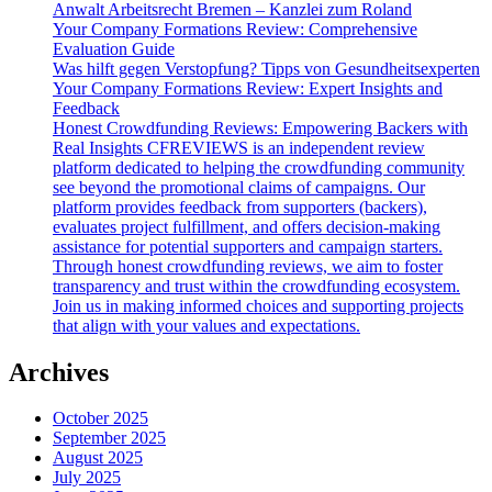
Anwalt Arbeitsrecht Bremen – Kanzlei zum Roland
Your Company Formations Review: Comprehensive
Evaluation Guide
Was hilft gegen Verstopfung? Tipps von Gesundheitsexperten
Your Company Formations Review: Expert Insights and
Feedback
Honest Crowdfunding Reviews: Empowering Backers with
Real Insights CFREVIEWS is an independent review
platform dedicated to helping the crowdfunding community
see beyond the promotional claims of campaigns. Our
platform provides feedback from supporters (backers),
evaluates project fulfillment, and offers decision-making
assistance for potential supporters and campaign starters.
Through honest crowdfunding reviews, we aim to foster
transparency and trust within the crowdfunding ecosystem.
Join us in making informed choices and supporting projects
that align with your values and expectations.
Archives
October 2025
September 2025
August 2025
July 2025