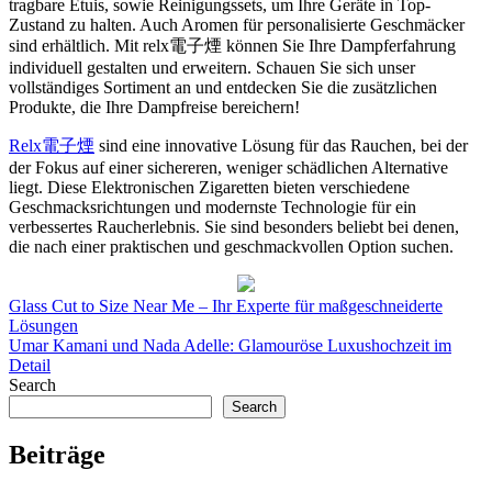
tragbare Etuis, sowie Reinigungssets, um Ihre Geräte in Top-
Zustand zu halten. Auch Aromen für personalisierte Geschmäcker
sind erhältlich. Mit relx電子煙 können Sie Ihre Dampferfahrung
individuell gestalten und erweitern. Schauen Sie sich unser
vollständiges Sortiment an und entdecken Sie die zusätzlichen
Produkte, die Ihre Dampfreise bereichern!
Relx電子煙
sind eine innovative Lösung für das Rauchen, bei der
der Fokus auf einer sichereren, weniger schädlichen Alternative
liegt. Diese Elektronischen Zigaretten bieten verschiedene
Geschmacksrichtungen und modernste Technologie für ein
verbessertes Raucherlebnis. Sie sind besonders beliebt bei denen,
die nach einer praktischen und geschmackvollen Option suchen.
Post
Glass Cut to Size Near Me – Ihr Experte für maßgeschneiderte
Lösungen
navigation
Umar Kamani und Nada Adelle: Glamouröse Luxushochzeit im
Detail
Search
Search
Beiträge